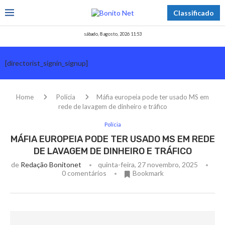
Classificado
sábado, 8 agosto, 2026 11:53
[directorist_signin_signup]
Home
Polícia
Máfia europeia pode ter usado MS em
rede de lavagem de dinheiro e tráfico
Polícia
MÁFIA EUROPEIA PODE TER USADO MS EM REDE
DE LAVAGEM DE DINHEIRO E TRÁFICO
de
Redação Bonitonet
quinta-feira, 27 novembro, 2025
0 comentários
Bookmark