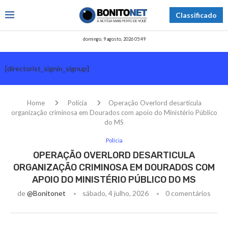
Classificado
domingo, 9 agosto, 2026 05:49
[directorist_signin_signup]
Home
Polícia
Operação Overlord desarticula
organização criminosa em Dourados com apoio do Ministério Público
do MS
Polícia
OPERAÇÃO OVERLORD DESARTICULA
ORGANIZAÇÃO CRIMINOSA EM DOURADOS COM
APOIO DO MINISTÉRIO PÚBLICO DO MS
de
@bonitonet
sábado, 4 julho, 2026
0 comentários