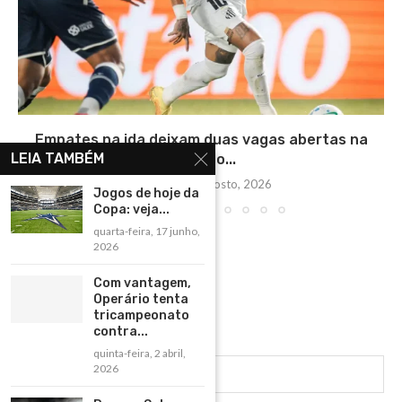
Empates na ida deixam duas vagas abertas na
LEIA TAMBÉM
Copa do...
terça-feira, 4 agosto, 2026
Jogos de hoje da
Copa: veja...
quarta-feira, 17 junho,
2026
Com vantagem,
Operário tenta
tricampeonato
contra...
quinta-feira, 2 abril,
2026