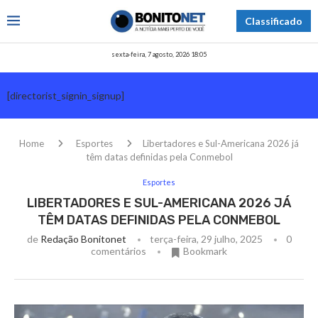
Classificado
sexta-feira, 7 agosto, 2026 18:05
[directorist_signin_signup]
Home
Esportes
Libertadores e Sul-Americana 2026 já
têm datas definidas pela Conmebol
Esportes
LIBERTADORES E SUL-AMERICANA 2026 JÁ
TÊM DATAS DEFINIDAS PELA CONMEBOL
de
Redação Bonitonet
terça-feira, 29 julho, 2025
0
comentários
Bookmark