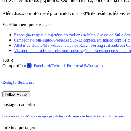
estresse térmico dos jogadores. Segundo a marca, o tecido cria mais c
Além disso, o uniforme é produzido com 100% de resíduos têxteis, re
Você também pode gostar
Exposição resgata a trajetória do xadrez em Mato Grosso do Sul e des
Campeonato Sul-Mato-Grossense Sub-13 começa em março com 31 cl
Atletas de Bonito/MS vencem etapa de Ranch Sorting realizada em 
Vizinhos do Tiradentes celebram convocação de Éderson que saiu da r
1.968
Compartilhar
0
Facebook
Twitter
Pinterest
Whatsapp
Redação Bonitonet
Follow Author
postagem anterior
Seca no sul de MS preocupa produtores de soja em fase decisiva da lavoura
próxima postagem