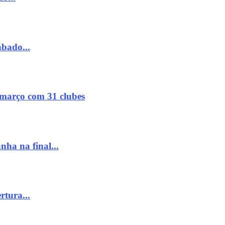
ábado...
março com 31 clubes
ha na final...
rtura...