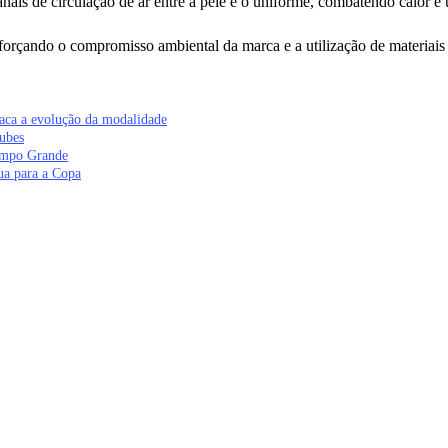
anais de circulação de ar entre a pele e o uniforme, combatendo calor e 
forçando o compromisso ambiental da marca e a utilização de materiai
taca a evolução da modalidade
ubes
Campo Grande
ua para a Copa