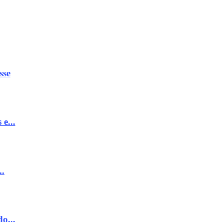
sse
e...
..
o...