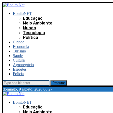
BonitoNET
Educação
Meio Ambiente
Mundo
Tecnologia
Política
Cidade
Economia
Turismo
Saúde
Cultura
Agronegócio
Esportes
Polícia
Procurar
domingo, 9 agosto, 2026 06:27
BonitoNET
Educação
Meio Ambiente