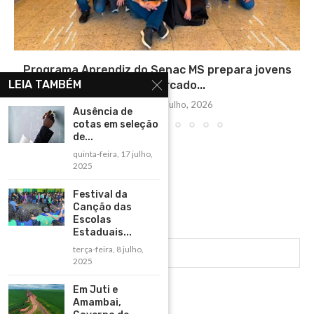
Programa Aprendiz do Senac MS prepara jovens
LEIA TAMBÉM
para o mercado...
quinta-feira, 16 julho, 2026
Ausência de
cotas em seleção
de...
quinta-feira, 17 julho,
2025
Festival da
Canção das
Escolas
Estaduais...
terça-feira, 8 julho,
2025
Em Juti e
Amambai,