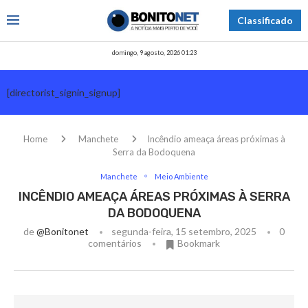
Classificado
domingo, 9 agosto, 2026 01:23
[directorist_signin_signup]
Home
Manchete
Incêndio ameaça áreas próximas à
Serra da Bodoquena
Manchete
Meio Ambiente
INCÊNDIO AMEAÇA ÁREAS PRÓXIMAS À SERRA
DA BODOQUENA
de
@bonitonet
segunda-feira, 15 setembro, 2025
0
comentários
Bookmark