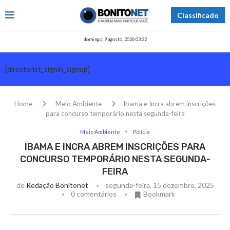
Classificado
domingo, 9 agosto, 2026 03:22
[directorist_signin_signup]
Home
Meio Ambiente
Ibama e Incra abrem inscrições
para concurso temporário nesta segunda-feira
Meio Ambiente
Polícia
IBAMA E INCRA ABREM INSCRIÇÕES PARA
CONCURSO TEMPORÁRIO NESTA SEGUNDA-
FEIRA
de
Redação Bonitonet
segunda-feira, 15 dezembro, 2025
0 comentários
Bookmark