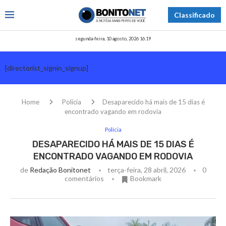
Classificado
segunda-feira, 10 agosto, 2026 16:19
[directorist_signin_signup]
Home
Polícia
Desaparecido há mais de 15 dias é
encontrado vagando em rodovia
Polícia
DESAPARECIDO HÁ MAIS DE 15 DIAS É
ENCONTRADO VAGANDO EM RODOVIA
de
Redação Bonitonet
terça-feira, 28 abril, 2026
0
comentários
Bookmark