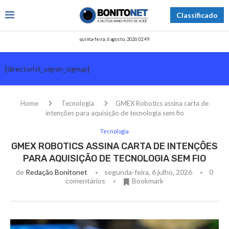
Classificado
quinta-feira, 6 agosto, 2026 02:49
[directorist_signin_signup]
Home
Tecnologia
GMEX Robotics assina carta de
intenções para aquisição de tecnologia sem fio
Tecnologia
GMEX ROBOTICS ASSINA CARTA DE INTENÇÕES
PARA AQUISIÇÃO DE TECNOLOGIA SEM FIO
de
Redação Bonitonet
segunda-feira, 6 julho, 2026
0
comentários
Bookmark