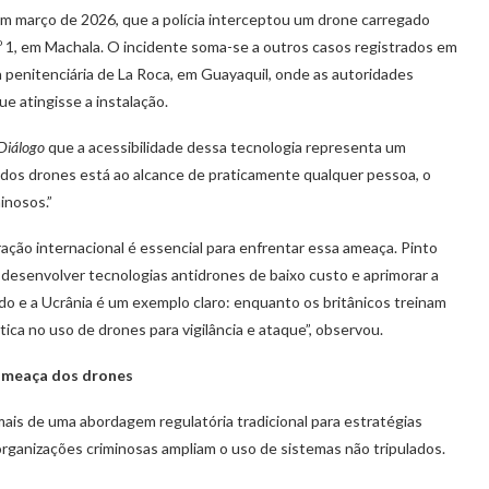
em março de 2026, que a polícia interceptou um drone carregado
nº 1, em Machala. O incidente soma-se a outros casos registrados em
a penitenciária de La Roca, em Guayaquil, onde as autoridades
e atingisse a instalação.
Diálogo
que a acessibilidade dessa tecnologia representa um
a dos drones está ao alcance de praticamente qualquer pessoa, o
minosos.”
ção internacional é essencial para enfrentar essa ameaça. Pinto
desenvolver tecnologias antidrones de baixo custo e aprimorar a
do e a Ucrânia é um exemplo claro: enquanto os britânicos treinam
ca no uso de drones para vigilância e ataque”, observou.
ameaça dos drones
ais de uma abordagem regulatória tradicional para estratégias
rganizações criminosas ampliam o uso de sistemas não tripulados.