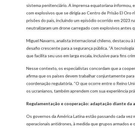
sistema penitenciário. A imprensa equatoriana informou, 
com explosivos que se dirigia ao Centro de Prisão El Oro 
prisões do país, incluindo um episódio ocorrido em 2023 n
neutralizaram um drone carregado com explosivos antes qu
Miguel Navarro, analista internacional chileno, destacou à
desafio crescente para a segurança pública. “A tecnologi
que facilita seu uso em larga escala, inclusive para fins cri
Nesse contexto, os especialistas concordam que a coopera
afirma que os países devem trabalhar conjuntamente para 
coordenação regulatória. “O que ocorre entre o Reino Uni
os ucranianos, também aprendem com sua experiência práti
Regulamentação e cooperação: adaptação diante da 
Os governos da América Latina estão passando cada vez m
operacionais antidrones, à medida que grupos armados e o