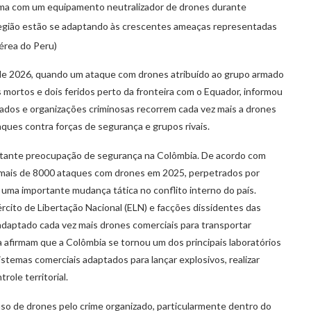
ima com um equipamento neutralizador de drones durante
região estão se adaptando às crescentes ameaças representadas
Aérea do Peru)
 de 2026, quando um ataque com drones atribuído ao grupo armado
mortos e dois feridos perto da fronteira com o Equador, informou
ados e organizações criminosas recorrem cada vez mais a drones
ques contra forças de segurança e grupos rivais.
tante preocupação de segurança na Colômbia. De acordo com
m mais de 8000 ataques com drones em 2025, perpetrados por
o uma importante mudança tática no conflito interno do país.
ito de Libertação Nacional (ELN) e facções dissidentes das
daptado cada vez mais drones comerciais para transportar
 afirmam que a Colômbia se tornou um dos principais laboratórios
istemas comerciais adaptados para lançar explosivos, realizar
ole territorial.
so de drones pelo crime organizado, particularmente dentro do