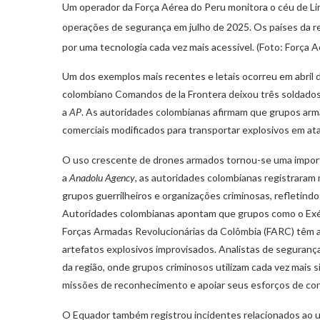
Um operador da Força Aérea do Peru monitora o céu de L
operações de segurança em julho de 2025. Os países da 
por uma tecnologia cada vez mais acessível. (Foto: Força 
Um dos exemplos mais recentes e letais ocorreu em abril
colombiano Comandos de la Frontera deixou três soldados 
a
AP
. As autoridades colombianas afirmam que grupos arm
comerciais modificados para transportar explosivos em ata
O uso crescente de drones armados tornou-se uma impor
a
Anadolu Agency
, as autoridades colombianas registrara
grupos guerrilheiros e organizações criminosas, refletind
Autoridades colombianas apontam que grupos como o Exérc
Forças Armadas Revolucionárias da Colômbia (FARC) têm a
artefatos explosivos improvisados. Analistas de segurança
da região, onde grupos criminosos utilizam cada vez mais s
missões de reconhecimento e apoiar seus esforços de contr
O Equador também registrou incidentes relacionados ao u