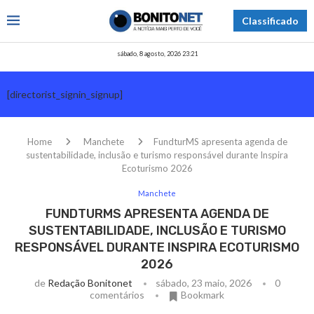
Classificado
sábado, 8 agosto, 2026 23:21
[directorist_signin_signup]
Home
Manchete
FundturMS apresenta agenda de
sustentabilidade, inclusão e turismo responsável durante Inspira
Ecoturismo 2026
Manchete
FUNDTURMS APRESENTA AGENDA DE
SUSTENTABILIDADE, INCLUSÃO E TURISMO
RESPONSÁVEL DURANTE INSPIRA ECOTURISMO
2026
de
Redação Bonitonet
sábado, 23 maio, 2026
0
comentários
Bookmark