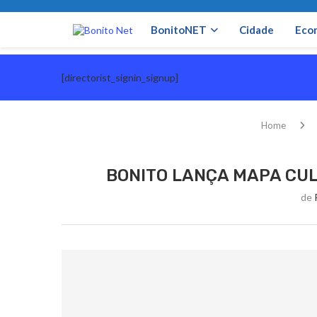
BonitoNET
Cidade
Eco
[directorist_signin_signup]
Home
BONITO LANÇA MAPA CUL
de