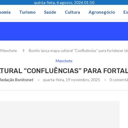
quinta-feira, 6 agosto, 2026 01:50
nomia
Turismo
Saúde
Cultura
Agronegócio
Es
Manchete
Bonito lança mapa cultural “Confluências” para fortalecer id
Manchete
TURAL “CONFLUÊNCIAS” PARA FORTA
Redação Bonitonet
quarta-feira, 19 novembro, 2025
0 comentá