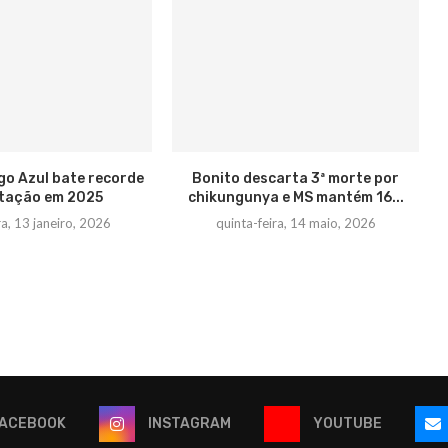
go Azul bate recorde
Bonito descarta 3ª morte por
itação em 2025
chikungunya e MS mantém 16...
ra, 13 janeiro, 2026
quinta-feira, 14 maio, 2026
ACEBOOK
INSTAGRAM
YOUTUBE