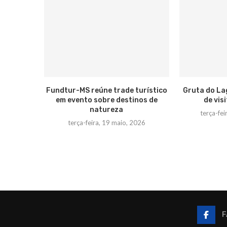
Fundtur-MS reúne trade turístico
Gruta do La
em evento sobre destinos de
de vis
natureza
terça-fei
terça-feira, 19 maio, 2026
F