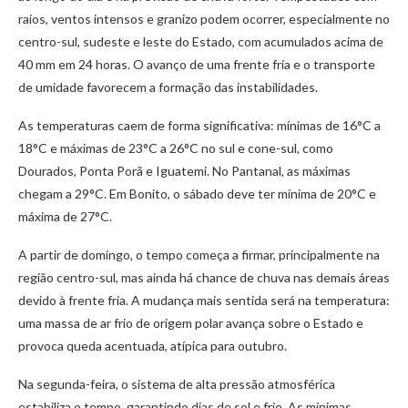
raios, ventos intensos e granizo podem ocorrer, especialmente no
centro-sul, sudeste e leste do Estado, com acumulados acima de
40 mm em 24 horas. O avanço de uma frente fria e o transporte
de umidade favorecem a formação das instabilidades.
As temperaturas caem de forma significativa: mínimas de 16°C a
18°C e máximas de 23°C a 26°C no sul e cone-sul, como
Dourados, Ponta Porã e Iguatemi. No Pantanal, as máximas
chegam a 29°C. Em Bonito, o sábado deve ter mínima de 20°C e
máxima de 27°C.
A partir de domingo, o tempo começa a firmar, principalmente na
região centro-sul, mas ainda há chance de chuva nas demais áreas
devido à frente fria. A mudança mais sentida será na temperatura:
uma massa de ar frio de origem polar avança sobre o Estado e
provoca queda acentuada, atípica para outubro.
Na segunda-feira, o sistema de alta pressão atmosférica
estabiliza o tempo, garantindo dias de sol e frio. As mínimas