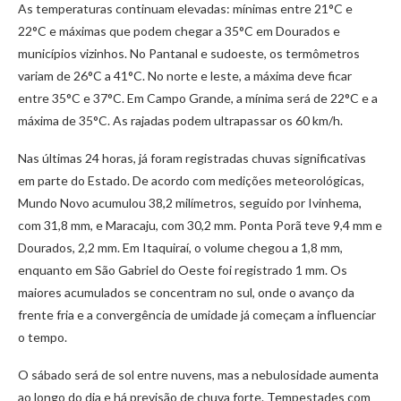
As temperaturas continuam elevadas: mínimas entre 21°C e
22°C e máximas que podem chegar a 35°C em Dourados e
municípios vizinhos. No Pantanal e sudoeste, os termômetros
variam de 26°C a 41°C. No norte e leste, a máxima deve ficar
entre 35°C e 37°C. Em Campo Grande, a mínima será de 22°C e a
máxima de 35°C. As rajadas podem ultrapassar os 60 km/h.
Nas últimas 24 horas, já foram registradas chuvas significativas
em parte do Estado. De acordo com medições meteorológicas,
Mundo Novo acumulou 38,2 milímetros, seguido por Ivinhema,
com 31,8 mm, e Maracaju, com 30,2 mm. Ponta Porã teve 9,4 mm e
Dourados, 2,2 mm. Em Itaquiraí, o volume chegou a 1,8 mm,
enquanto em São Gabriel do Oeste foi registrado 1 mm. Os
maiores acumulados se concentram no sul, onde o avanço da
frente fria e a convergência de umidade já começam a influenciar
o tempo.
O sábado será de sol entre nuvens, mas a nebulosidade aumenta
ao longo do dia e há previsão de chuva forte. Tempestades com