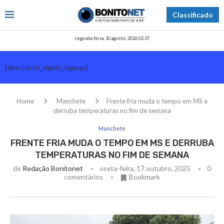
Classificado
segunda-feira, 10 agosto, 2026 02:37
[directorist_signin_signup]
Home
Manchete
Frente fria muda o tempo em MS e
derruba temperaturas no fim de semana
Manchete
FRENTE FRIA MUDA O TEMPO EM MS E DERRUBA
TEMPERATURAS NO FIM DE SEMANA
de
Redação Bonitonet
sexta-feira, 17 outubro, 2025
0
comentários
Bookmark