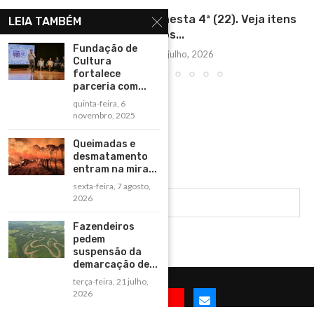
Tarifaço dos EUA começa nesta 4ª (22). Veja itens
LEIA TAMBÉM
taxados...
Fundação de
quarta-feira, 22 julho, 2026
Cultura
fortalece
parceria com...
quinta-feira, 6
novembro, 2025
Queimadas e
desmatamento
entram na mira...
sexta-feira, 7 agosto,
2026
Fazendeiros
pedem
suspensão da
demarcação de...
terça-feira, 21 julho,
2026