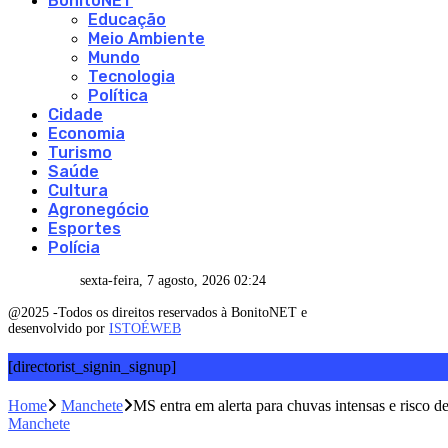
BonitoNET
Educação
Meio Ambiente
Mundo
Tecnologia
Política
Cidade
Economia
Turismo
Saúde
Cultura
Agronegócio
Esportes
Polícia
sexta-feira, 7 agosto, 2026 02:24
@2025 -Todos os direitos reservados à BonitoNET e
desenvolvido por
ISTOÉWEB
[directorist_signin_signup]
Home
Manchete
MS entra em alerta para chuvas intensas e risco 
Manchete