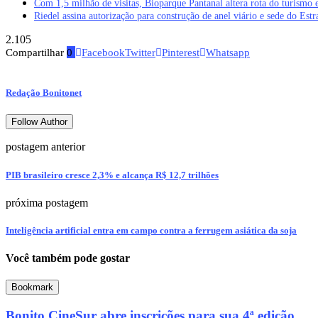
Com 1,5 milhão de visitas, Bioparque Pantanal altera rota do turism
Riedel assina autorização para construção de anel viário e sede do Est
2.105
Compartilhar
0
Facebook
Twitter
Pinterest
Whatsapp
Redação Bonitonet
Follow Author
postagem anterior
PIB brasileiro cresce 2,3% e alcança R$ 12,7 trilhões
próxima postagem
Inteligência artificial entra em campo contra a ferrugem asiática da soja
Você também pode gostar
Bookmark
Bonito CineSur abre inscrições para sua 4ª edição