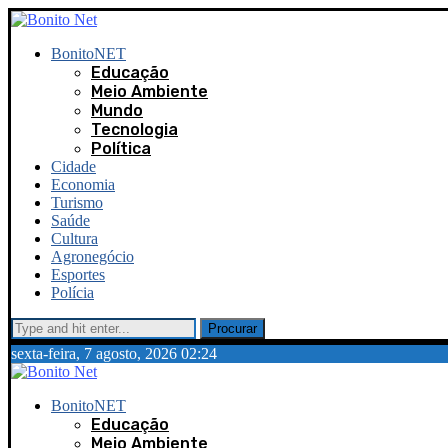
BonitoNET
Educação
Meio Ambiente
Mundo
Tecnologia
Política
Cidade
Economia
Turismo
Saúde
Cultura
Agronegócio
Esportes
Polícia
Procurar
sexta-feira, 7 agosto, 2026 02:24
BonitoNET
Educação
Meio Ambiente