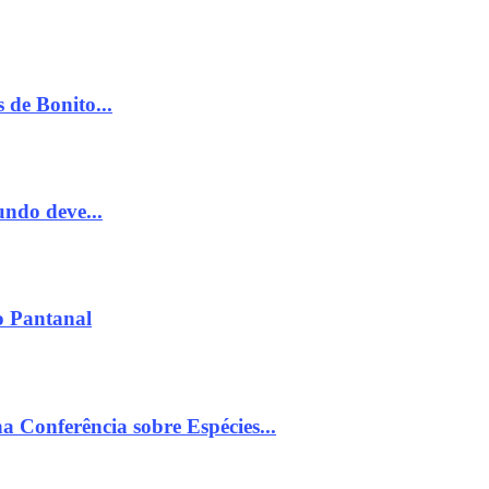
s de Bonito...
undo deve...
o Pantanal
 Conferência sobre Espécies...