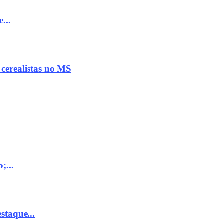
...
 cerealistas no MS
;...
staque...