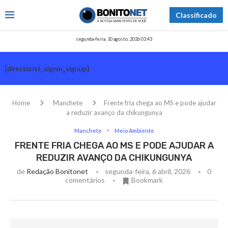
Classificado
segunda-feira, 10 agosto, 2026 03:43
[directorist_signin_signup]
Home
Manchete
Frente fria chega ao MS e pode ajudar
a reduzir avanço da chikungunya
Manchete
Meio Ambiente
FRENTE FRIA CHEGA AO MS E PODE AJUDAR A
REDUZIR AVANÇO DA CHIKUNGUNYA
de
Redação Bonitonet
segunda-feira, 6 abril, 2026
0
comentários
Bookmark