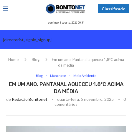
Classificado
domingo, 9 agosto, 2026 00:34
[directorist_signin_signup]
Home
Blog
Em um ano, Pantanal aqueceu 1,8ºC acima
da média
Blog
Manchete
Meio Ambiente
EM UM ANO, PANTANAL AQUECEU 1,8ºC ACIMA
DA MÉDIA
de
Redação Bonitonet
quarta-feira, 5 novembro, 2025
0
comentários