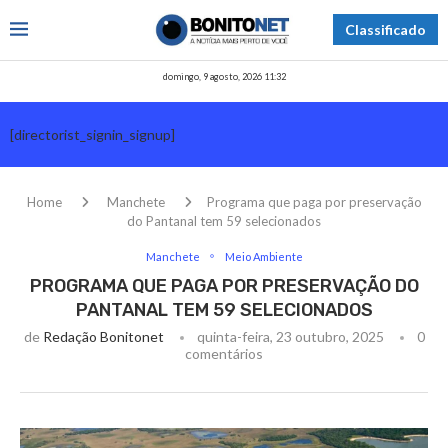
Classificado
domingo, 9 agosto, 2026 11:32
[directorist_signin_signup]
Home
Manchete
Programa que paga por preservação
do Pantanal tem 59 selecionados
Manchete
Meio Ambiente
PROGRAMA QUE PAGA POR PRESERVAÇÃO DO
PANTANAL TEM 59 SELECIONADOS
de
Redação Bonitonet
quinta-feira, 23 outubro, 2025
0
comentários