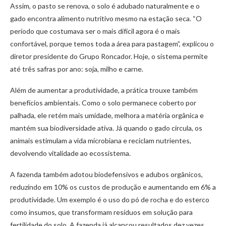
Assim, o pasto se renova, o solo é adubado naturalmente e o
gado encontra alimento nutritivo mesmo na estação seca. “O
período que costumava ser o mais difícil agora é o mais
confortável, porque temos toda a área para pastagem”, explicou o
diretor presidente do Grupo Roncador. Hoje, o sistema permite
até três safras por ano: soja, milho e carne.
Além de aumentar a produtividade, a prática trouxe também
benefícios ambientais. Como o solo permanece coberto por
palhada, ele retém mais umidade, melhora a matéria orgânica e
mantém sua biodiversidade ativa. Já quando o gado circula, os
animais estimulam a vida microbiana e reciclam nutrientes,
devolvendo vitalidade ao ecossistema.
A fazenda também adotou biodefensivos e adubos orgânicos,
reduzindo em 10% os custos de produção e aumentando em 6% a
produtividade. Um exemplo é o uso do pó de rocha e do esterco
como insumos, que transformam resíduos em solução para
fertilidade do solo. A fazenda já alcançou resultados dez vezes