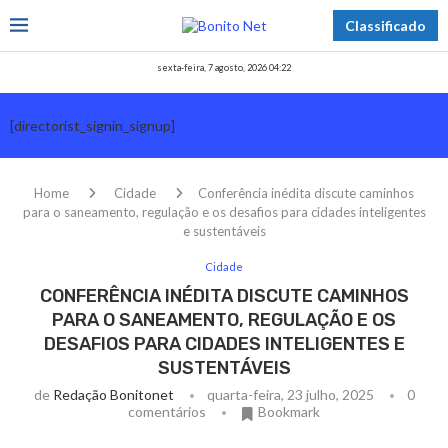
Classificado
sexta-feira, 7 agosto, 2026 04:22
[directorist_signin_signup]
Home
Cidade
Conferência inédita discute caminhos
para o saneamento, regulação e os desafios para cidades inteligentes
e sustentáveis
Cidade
CONFERÊNCIA INÉDITA DISCUTE CAMINHOS
PARA O SANEAMENTO, REGULAÇÃO E OS
DESAFIOS PARA CIDADES INTELIGENTES E
SUSTENTÁVEIS
de
Redação Bonitonet
quarta-feira, 23 julho, 2025
0
comentários
Bookmark