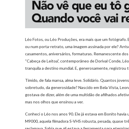
Léo Fotos, ou Léo Produções, era mais que um fotógrafo.
ou num porta-retrato, uma imagem assinada por ele? Arrisc
casamentos, aniversários, formaturas. Remanescente dos t
“Cabeça de Leitoa”, contemporâneo de Dorival Conde, Léo 
tranquila a destino mundial. E, generosamente, registrou 
Tímido, de fala mansa, alma leve. Solidário. Quantos jove
sobretudo, da generosidade? Nascido em Bela Vista, Leon
gostava de dizer, além de uma multidão de afilhados afeti
mas nos olhos que ensinou a ver.
Conheci o Léo nos anos 90. Ele já estava em Bonito havia
M9000, aquela filmadora S-VHS robusta, pesada, quase três 
reclamava. Sabia que ali estava a ferramenta para eternizar