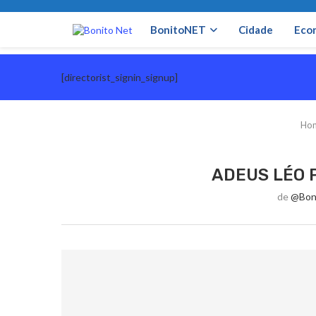
BonitoNET
Cidade
Eco
[directorist_signin_signup]
Ho
ADEUS LÉO 
de
@bon