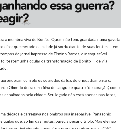
 Era a memória viva de Bonito. Quem não tem, guardada numa gaveta
o dizer que metade da cidade já sorriu diante de suas lentes — em
empos do jornal impresso de Firmino Barros, o inesquecível
foi testemunha ocular da transformação de Bonito — de vila
tudo.
ns aprenderam com ele os segredos da luz, do enquadramento e,
ardo Olmedo deixa uma filha de sangue e quatro “de coração”, como
vos espalhados pela cidade. Seu legado não está apenas nas fotos,
 uma década e carregava nos ombros sua inseparável Panasonic
quilos que, ao fim das festas, parecia pesar o triplo. Mas ele não
 instantes. Foi pioneiro: primeiro a prestar serviços para a CVC,