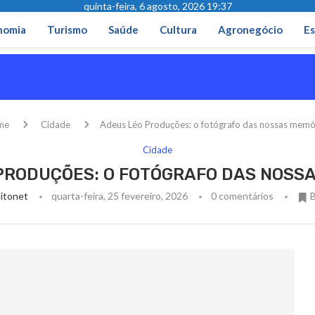
quinta-feira, 6 agosto, 2026 19:37
nomia
Turismo
Saúde
Cultura
Agronegócio
Es
me
Cidade
Adeus Léo Produções: o fotógrafo das nossas memó
Cidade
PRODUÇÕES: O FOTÓGRAFO DAS NOSS
itonet
quarta-feira, 25 fevereiro, 2026
0 comentários