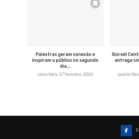
Palestras geram conexão e
Sicredi Cent
inspiram o público no segundo
entrega si
dia...
sexta-feira, 27 fevereiro, 2026
quarta-fei
F