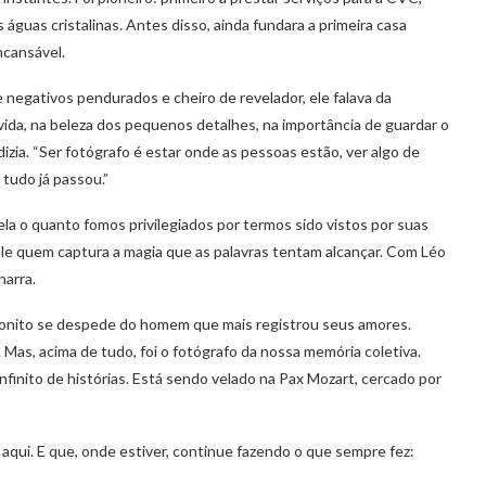
águas cristalinas. Antes disso, ainda fundara a primeira casa
ncansável.
 negativos pendurados e cheiro de revelador, ele falava da
a vida, na beleza dos pequenos detalhes, na importância de guardar o
 dizia. “Ser fotógrafo é estar onde as pessoas estão, ver algo de
tudo já passou.”
ela o quanto fomos privilegiados por termos sido vistos por suas
é ele quem captura a magia que as palavras tentam alcançar. Com Léo
narra.
 Bonito se despede do homem que mais registrou seus amores.
. Mas, acima de tudo, foi o fotógrafo da nossa memória coletiva.
finito de histórias. Está sendo velado na Pax Mozart, cercado por
qui. E que, onde estiver, continue fazendo o que sempre fez: