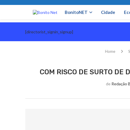
BonitoNET
Cidade
Ec
[directorist_signin_signup]
Home
COM RISCO DE SURTO DE 
de
Redação 