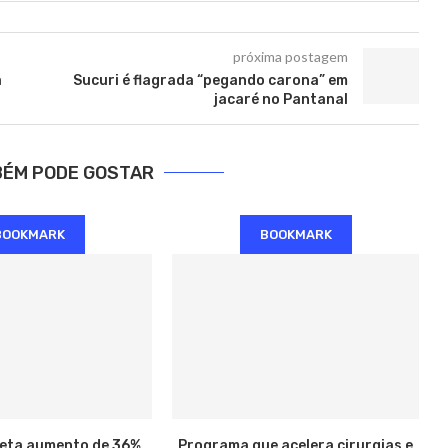
próxima postagem
a
Sucuri é flagrada “pegando carona” em
jacaré no Pantanal
BÉM PODE GOSTAR
BOOKMARK
BOOKMARK
jeta aumento de 36%
Programa que acelera cirurgias e