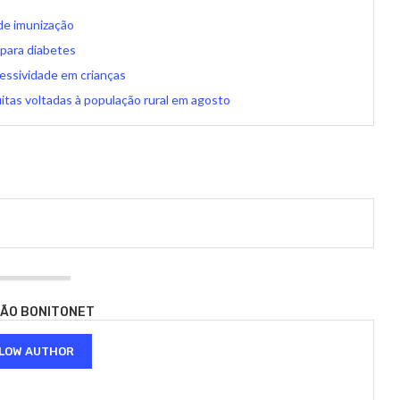
 de imunização
para diabetes
gressividade em crianças
tas voltadas à população rural em agosto
ÃO BONITONET
LOW AUTHOR