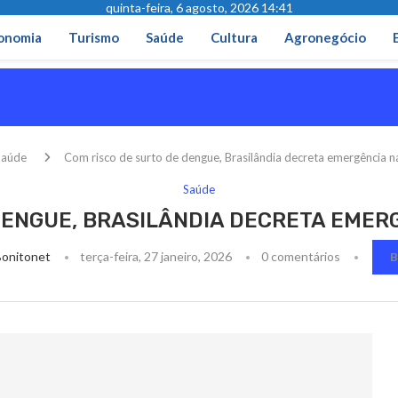
quinta-feira, 6 agosto, 2026 14:41
onomia
Turismo
Saúde
Cultura
Agronegócio
Saúde
Com risco de surto de dengue, Brasilândia decreta emergência n
Saúde
DENGUE, BRASILÂNDIA DECRETA EMER
Bonitonet
terça-feira, 27 janeiro, 2026
0 comentários
B