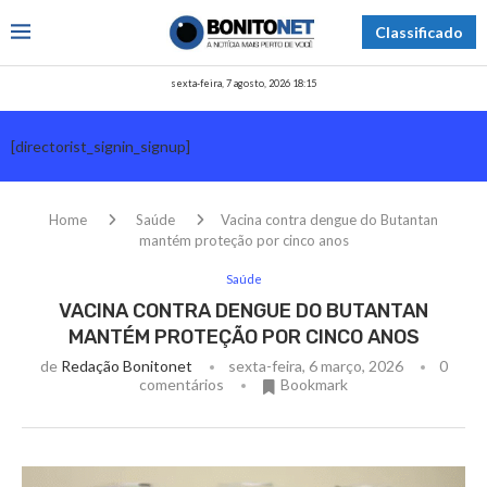
Classificado
sexta-feira, 7 agosto, 2026 18:15
[directorist_signin_signup]
Home
Saúde
Vacina contra dengue do Butantan
mantém proteção por cinco anos
Saúde
VACINA CONTRA DENGUE DO BUTANTAN
MANTÉM PROTEÇÃO POR CINCO ANOS
de
Redação Bonitonet
sexta-feira, 6 março, 2026
0
comentários
Bookmark