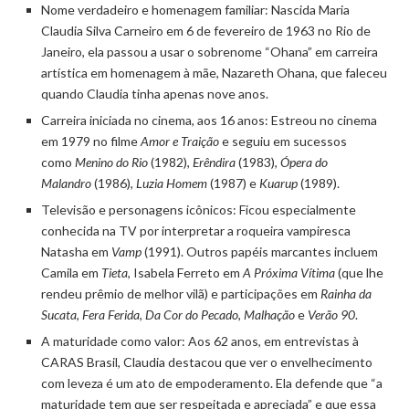
Nome verdadeiro e homenagem familiar: Nascida Maria
Claudia Silva Carneiro em 6 de fevereiro de 1963 no Rio de
Janeiro, ela passou a usar o sobrenome “Ohana” em carreira
artística em homenagem à mãe, Nazareth Ohana, que faleceu
quando Claudia tinha apenas nove anos.
Carreira iniciada no cinema, aos 16 anos: Estreou no cinema
em 1979 no filme
Amor e Traição
e seguiu em sucessos
como
Menino do Rio
(1982),
Erêndira
(1983),
Ópera do
Malandro
(1986),
Luzia Homem
(1987) e
Kuarup
(1989).
Televisão e personagens icônicos: Ficou especialmente
conhecida na TV por interpretar a roqueira vampiresca
Natasha em
Vamp
(1991). Outros papéis marcantes incluem
Camila em
Tieta
, Isabela Ferreto em
A Próxima Vítima
(que lhe
rendeu prêmio de melhor vilã) e participações em
Rainha da
Sucata
,
Fera Ferida
,
Da Cor do Pecado
,
Malhação
e
Verão 90
.
A maturidade como valor: Aos 62 anos, em entrevistas à
CARAS Brasil, Claudia destacou que ver o envelhecimento
com leveza é um ato de empoderamento. Ela defende que “a
maturidade tem que ser respeitada e apreciada” e que essa