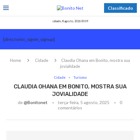
Classificado
sábado, 8 agosto, 2026 00:09
[directorist_signin_signup]
Home
Cidade
Claudia Ohana em Bonito, mostra sua
jovialidade
Cidade
Turismo
CLAUDIA OHANA EM BONITO, MOSTRA SUA
JOVIALIDADE
de
@bonitonet
terça-feira, 5 agosto, 2025
0
comentários