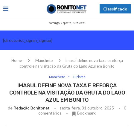
Classificado
domingo, 9 agosto, 2026 05:51
[directorist_signin_signup]
Home
Manchete
Imasul define nova taxa e reforça
controle na visitação da Gruta do Lago Azul em Bonito
Manchete
Turismo
IMASUL DEFINE NOVA TAXA E REFORÇA
CONTROLE NA VISITAÇÃO DA GRUTA DO LAGO
AZUL EM BONITO
de
Redação Bonitonet
sexta-feira, 31 outubro, 2025
0
comentários
Bookmark