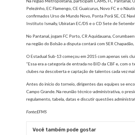
Na região Metropolitana, participam CAMS, FC Pantanal, U
Pelezinho, EC Flamengo, CE Guaicurus, Novo FC e o Náutic
confirmados Urso de Mundo Novo, Ponta Porã SE, CE Navir
Instituto Ismaily, Ubiratan EC/DS e o CD Sete de Setembr
No Pantanal, jogam FC Porto, CR Aquidauana, Corumbaen
na região do Bolsão a disputa contará com SER Chapadão, 
O Estadual Sub-13 começou em 2015 com apenas seis clube
“Essa era a categoria de entrada no BID da CBF e, com o 
clubes na descoberta e captação de talentos cada vez mai
Antes do início do torneio, dirigentes das equipes se enc
Campo Grande. Na reunião técnico-administrativa, o pres
regulamento, tabela, datas e discutir questões administrat
Fonte:EFMS
Você também pode gostar