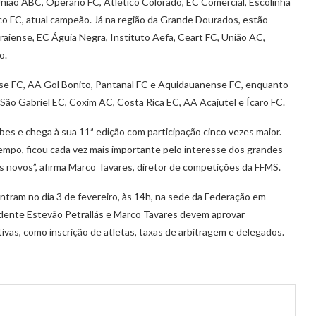
nião ABC, Operário FC, Atlético Colorado, EC Comercial, Escolinha
o FC, atual campeão. Já na região da Grande Dourados, estão
aiense, EC Águia Negra, Instituto Aefa, Ceart FC, União AC,
o.
se FC, AA Gol Bonito, Pantanal FC e Aquidauanense FC, enquanto
São Gabriel EC, Coxim AC, Costa Rica EC, AA Acajutel e Ícaro FC.
s e chega à sua 11ª edição com participação cinco vezes maior.
tempo, ficou cada vez mais importante pelo interesse dos grandes
s novos”, afirma Marco Tavares, diretor de competições da FFMS.
ontram no dia 3 de fevereiro, às 14h, na sede da Federação em
idente Estevão Petrallás e Marco Tavares devem aprovar
ivas, como inscrição de atletas, taxas de arbitragem e delegados.