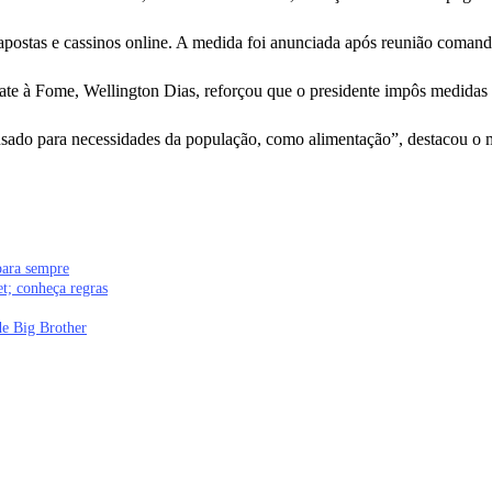
 apostas e cassinos online. A medida foi anunciada após reunião comand
te à Fome, Wellington Dias, reforçou que o presidente impôs medidas f
a usado para necessidades da população, como alimentação”, destacou o m
para sempre
et; conheça regras
e Big Brother