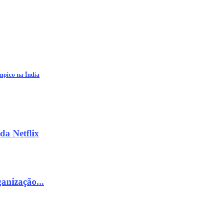
mpico na Índia
da Netflix
ganização...