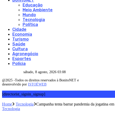
BonitoNET
Educação
Meio Ambiente
Mundo
Tecnologia
Política
Cidade
Economia
Turismo
Saúde
Cultura
Agronegócio
Esportes
Polícia
sábado, 8 agosto, 2026 03:08
@2025 -Todos os direitos reservados à BonitoNET e
desenvolvido por
ISTOÉWEB
[directorist_signin_signup]
Home
Tecnologia
Campanha tenta barrar pandemia da jogatina e
Tecnologia