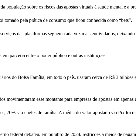
 da população sobre os riscos das apostas virtuais à saúde mental e a pro
s foi tomado pela prática de consumo que ficou conhecida como “bets”.
rviços das plataformas seguem cada vez mais endividados, deixando d
em parceria entre o poder público e outras instituições.
rios do Bolsa Família, em todo o país, usaram cerca de R$ 3 bilhões e
iários movimentaram esse montante para empresas de apostas em apenas
s, 70% são chefes de família. A média do valor apostado via Pix foi d
erno federal debateu, em outubro de 2024, restrições a meios de pagamen