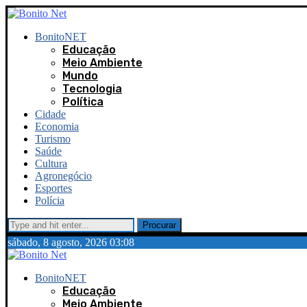
BonitoNET
Educação
Meio Ambiente
Mundo
Tecnologia
Política
Cidade
Economia
Turismo
Saúde
Cultura
Agronegócio
Esportes
Polícia
Procurar
sábado, 8 agosto, 2026 03:08
BonitoNET
Educação
Meio Ambiente