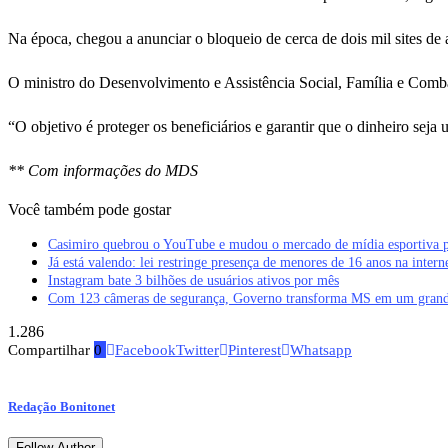
Na época, chegou a anunciar o bloqueio de cerca de dois mil sites de
O ministro do Desenvolvimento e Assistência Social, Família e Comba
“O objetivo é proteger os beneficiários e garantir que o dinheiro sej
** Com informações do MDS
Você também pode gostar
Casimiro quebrou o YouTube e mudou o mercado de mídia esportiva 
Já está valendo: lei restringe presença de menores de 16 anos na intern
Instagram bate 3 bilhões de usuários ativos por mês
Com 123 câmeras de segurança, Governo transforma MS em um grand
1.286
Compartilhar
0
Facebook
Twitter
Pinterest
Whatsapp
Redação Bonitonet
Follow Author