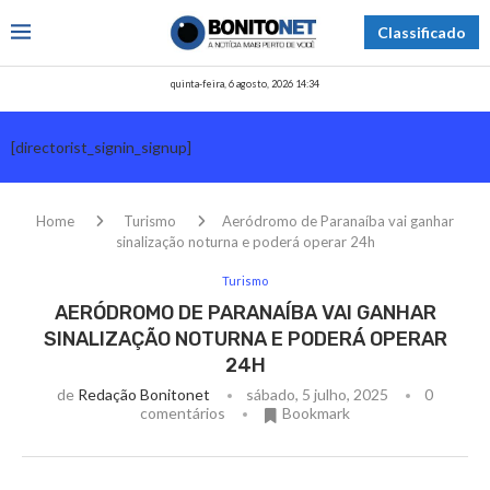
Classificado
quinta-feira, 6 agosto, 2026 14:34
[directorist_signin_signup]
Home
Turismo
Aeródromo de Paranaíba vai ganhar
sinalização noturna e poderá operar 24h
Turismo
AERÓDROMO DE PARANAÍBA VAI GANHAR
SINALIZAÇÃO NOTURNA E PODERÁ OPERAR
24H
de
Redação Bonitonet
sábado, 5 julho, 2025
0
comentários
Bookmark