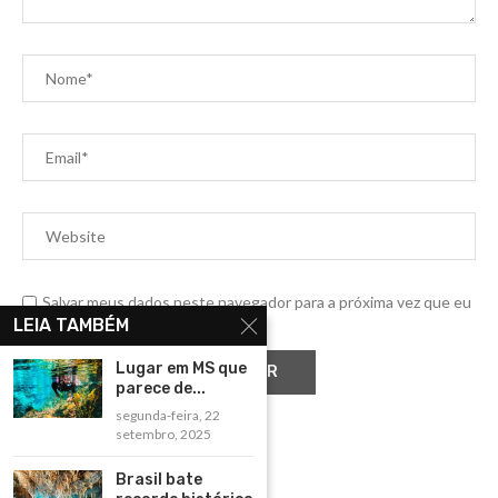
Salvar meus dados neste navegador para a próxima vez que eu
comentar.
LEIA TAMBÉM
Lugar em MS que
parece de...
segunda-feira, 22
setembro, 2025
Brasil bate