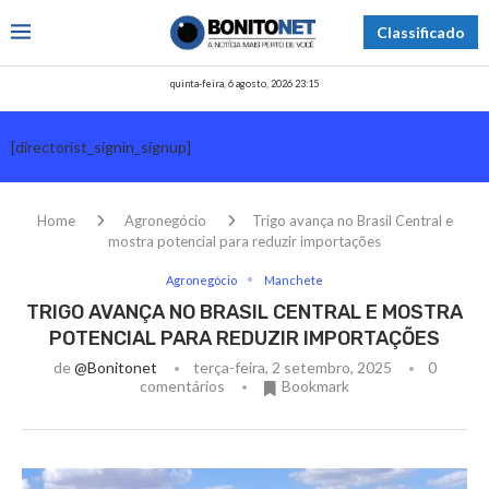
Classificado
quinta-feira, 6 agosto, 2026 23:15
[directorist_signin_signup]
Home
Agronegócio
Trigo avança no Brasil Central e
mostra potencial para reduzir importações
Agronegócio
Manchete
TRIGO AVANÇA NO BRASIL CENTRAL E MOSTRA
POTENCIAL PARA REDUZIR IMPORTAÇÕES
de
@bonitonet
terça-feira, 2 setembro, 2025
0
comentários
Bookmark