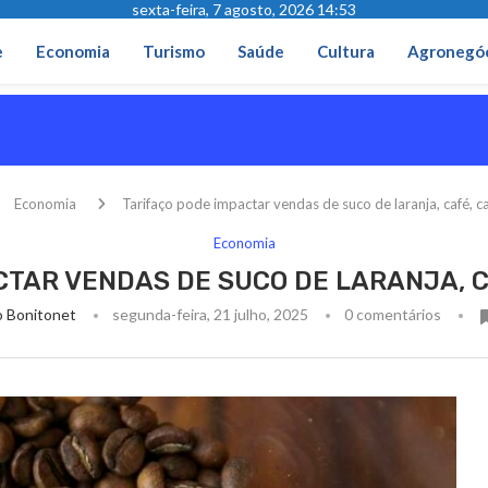
sexta-feira, 7 agosto, 2026 14:53
e
Economia
Turismo
Saúde
Cultura
Agronegó
Economia
Tarifaço pode impactar vendas de suco de laranja, café, ca
Economia
CTAR VENDAS DE SUCO DE LARANJA, C
 Bonitonet
segunda-feira, 21 julho, 2025
0 comentários