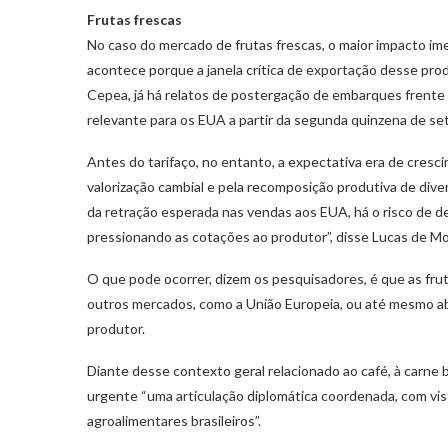
Frutas frescas
No caso do mercado de frutas frescas, o maior impacto im
acontece porque a janela crítica de exportação desse pr
Cepea, já há relatos de postergação de embarques frente à i
relevante para os EUA a partir da segunda quinzena de se
Antes do tarifaço, no entanto, a expectativa era de cresc
valorização cambial e pela recomposição produtiva de diver
da retração esperada nas vendas aos EUA, há o risco de de
pressionando as cotações ao produtor”, disse Lucas de Mo
O que pode ocorrer, dizem os pesquisadores, é que as fru
outros mercados, como a União Europeia, ou até mesmo ab
produtor.
Diante desse contexto geral relacionado ao café, à carne b
urgente “uma articulação diplomática coordenada, com vist
agroalimentares brasileiros”.