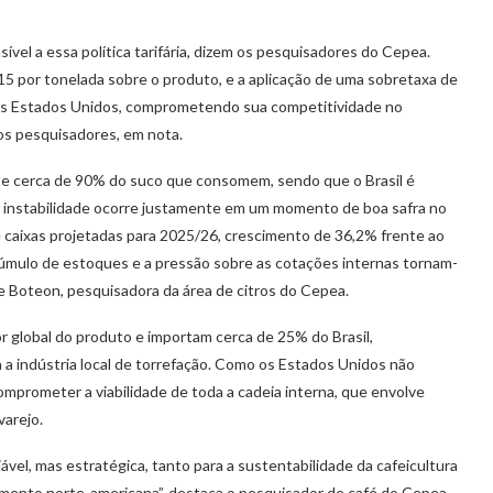
ível a essa política tarifária, dizem os pesquisadores do Cepea.
415 por tonelada sobre o produto, e a aplicação de uma sobretaxa de
nos Estados Unidos, comprometendo sua competitividade no
os pesquisadores, em nota.
e cerca de 90% do suco que consomem, sendo que o Brasil é
 instabilidade ocorre justamente em um momento de boa safra no
e caixas projetadas para 2025/26, crescimento de 36,2% frente ao
acúmulo de estoques e a pressão sobre as cotações internas tornam-
te Boteon, pesquisadora da área de citros do Cepea.
 global do produto e importam cerca de 25% do Brasil,
 a indústria local de torrefação. Como os Estados Unidos não
mprometer a viabilidade de toda a cadeia interna, que envolve
varejo.
ável, mas estratégica, tanto para a sustentabilidade da cafeicultura
ecimento norte-americana”, destaca o pesquisador de café do Cepea