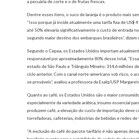
a pecuária de corte e o de frutas frescas.
Dentre esses itens, o suco de laranja é o produto mais sens
“Isso porque já incide atualmente uma tarifa fixa de US$ 
até 50% elevaria significativamente o custo de entrada 
segundo maior destino dos embarques brasileiros”, dizem 
Segundo o Cepea, os Estados Unidos importam atualment
responsável por aproximadamente 80% desse total. “Essa
estado de São Paulo e Triângulo Mineiro: 314,6 milhões d
ciclo anterior. Com o canal norte-americano sob risco, o 
se prováveis”, avaliou a professora da Esalq/USP Margare
Quanto ao café, os Estados Unidos são o maior consumidor
especialmente da variedade arábica, insumo essencial para
produzem café, a elevação do custo de importação deve co
torrefadoras, cafeterias, indústrias de bebidas e redes de 
“A exclusão do café do pacote tarifário é não apenas desej
brasileira quanto para a estabilidade da cadeia de abast