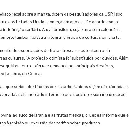
ediato recai sobre a manga, dizem os pesquisadores da USP. Isso
oduto aos Estados Unidos começa em agosto. De acordo com o
ndefinição tarifária. A uva brasileira, cuja safra tem calendário
tembro, também passa a integrar o grupo de culturas em alerta.
imento de exportações de frutas frescas, sustentada pela
sas culturas. “A projeção otimista foi substituída por dúvidas. Além
sequilíbrio entre oferta e demanda nos principais destinos,
ra Bezerra, do Cepea.
tas que seriam destinadas aos Estados Unidos sejam direcionadas a
sorvidas pelo mercado interno, o que pode pressionar o preço ao
ovina, ao suco de laranja e às frutas frescas, o Cepea informa que é
as à revisão ou exclusão das tarifas sobre produtos