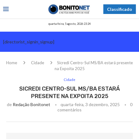
Classificado
quarta-feira, 5 agosto, 2026 23:24
[directorist_signin_signup]
Home
Cidade
Sicredi Centro-Sul MS/BA estará presente
na Expoita 2025
Cidade
SICREDI CENTRO-SUL MS/BA ESTARÁ
PRESENTE NA EXPOITA 2025
de
Redação Bonitonet
quarta-feira, 3 dezembro, 2025
0
comentários