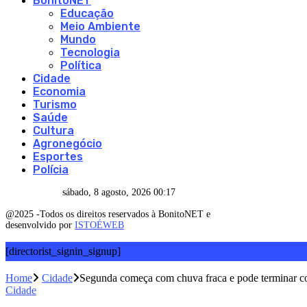
BonitoNET
Educação
Meio Ambiente
Mundo
Tecnologia
Política
Cidade
Economia
Turismo
Saúde
Cultura
Agronegócio
Esportes
Polícia
sábado, 8 agosto, 2026 00:17
@2025 -Todos os direitos reservados à BonitoNET e
desenvolvido por
ISTOÉWEB
[directorist_signin_signup]
Home
Cidade
Segunda começa com chuva fraca e pode terminar c
Cidade