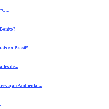
°C...
 Bonito?
ais no Brasil”
ades de...
servação Ambiental...
.