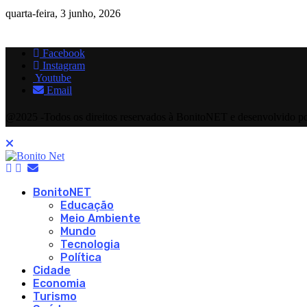
quarta-feira, 3 junho, 2026
Facebook
Instagram
Youtube
Email
@2025 -Todos os direitos reservados à BonitoNET e desenvolvido p
BonitoNET
Educação
Meio Ambiente
Mundo
Tecnologia
Política
Cidade
Economia
Turismo