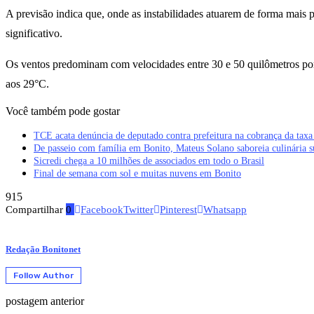
A previsão indica que, onde as instabilidades atuarem de forma mais 
significativo.
Os ventos predominam com velocidades entre 30 e 50 quilômetros por
aos 29°C.
Você também pode gostar
TCE acata denúncia de deputado contra prefeitura na cobrança da tax
De passeio com família em Bonito, Mateus Solano saboreia culinária s
Sicredi chega a 10 milhões de associados em todo o Brasil
Final de semana com sol e muitas nuvens em Bonito
915
Compartilhar
0
Facebook
Twitter
Pinterest
Whatsapp
Redação Bonitonet
Follow Author
postagem anterior