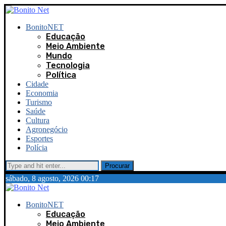
BonitoNET
Educação
Meio Ambiente
Mundo
Tecnologia
Política
Cidade
Economia
Turismo
Saúde
Cultura
Agronegócio
Esportes
Polícia
Procurar
sábado, 8 agosto, 2026 00:17
BonitoNET
Educação
Meio Ambiente