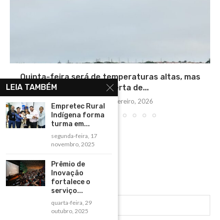
Quinta-feira será de temperaturas altas, mas
LEIA TAMBÉM
ainda há alerta de...
quinta-feira, 5 fevereiro, 2026
Empretec Rural
Indígena forma
turma em...
segunda-feira, 17
novembro, 2025
Prêmio de
Inovação
fortalece o
serviço...
quarta-feira, 29
outubro, 2025