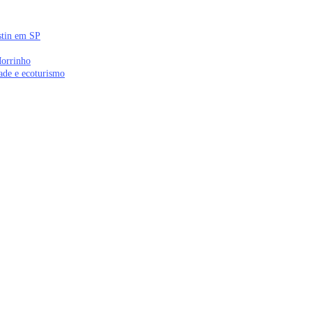
stin em SP
Morrinho
ade e ecoturismo