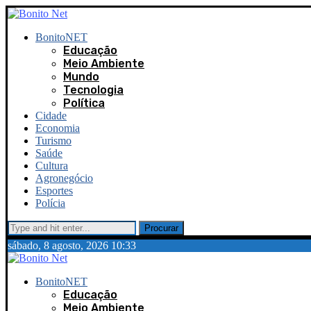
BonitoNET
Educação
Meio Ambiente
Mundo
Tecnologia
Política
Cidade
Economia
Turismo
Saúde
Cultura
Agronegócio
Esportes
Polícia
Procurar
sábado, 8 agosto, 2026 10:33
BonitoNET
Educação
Meio Ambiente