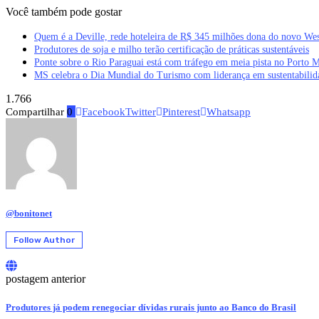
Você também pode gostar
Quem é a Deville, rede hoteleira de R$ 345 milhões dona do novo We
Produtores de soja e milho terão certificação de práticas sustentáveis
Ponte sobre o Rio Paraguai está com tráfego em meia pista no Porto 
MS celebra o Dia Mundial do Turismo com liderança em sustentabilid
1.766
Compartilhar
0
Facebook
Twitter
Pinterest
Whatsapp
@bonitonet
Follow Author
postagem anterior
Produtores já podem renegociar dívidas rurais junto ao Banco do Brasil