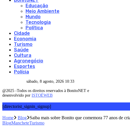
BonitoNET
Educação
Meio Ambiente
Mundo
Tecnologia
Política
Cidade
Economia
Turismo
Saúde
Cultura
Agronegócio
Esportes
Polícia
sábado, 8 agosto, 2026 10:33
@2025 -Todos os direitos reservados à BonitoNET e
desenvolvido por
ISTOÉWEB
[directorist_signin_signup]
Home
Blog
Saiba mais sobre Bonito que comemora 77 anos de criaç
Blog
Manchete
Turismo