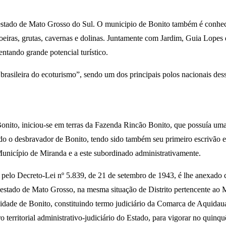
 estado de Mato Grosso do Sul. O municipio de Bonito também é conheci
hoeiras, grutas, cavernas e dolinas. Juntamente com Jardim, Guia Lopes
ntando grande potencial turístico.
al brasileira do ecoturismo”, sendo um dos principais polos nacionais 
onito, iniciou-se em terras da Fazenda Rincão Bonito, que possuía uma 
ado o desbravador de Bonito, tendo sido também seu primeiro escrivão e
unicípio de Miranda e a este subordinado administrativamente.
, pelo Decreto-Lei nº 5.839, de 21 de setembro de 1943, é lhe anexado
ao estado de Mato Grosso, na mesma situação de Distrito pertencente ao
cidade de Bonito, constituindo termo judiciário da Comarca de Aquidau
 territorial administrativo-judiciário do Estado, para vigorar no quin