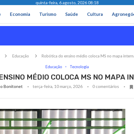
quinta-feira, 6 agosto, 2026 08:18
e
Economia
Turismo
Saúde
Cultura
Agronegó
Educação
Robótica do ensino médio coloca MS no mapa intern
Educação
Tecnologia
 ENSINO MÉDIO COLOCA MS NO MAPA I
o Bonitonet
terça-feira, 10 março, 2026
0 comentários