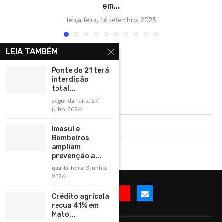
em...
terça-feira, 16 setembro, 2025
LEIA TAMBÉM
Ponte do 21 terá
interdição
total...
segunda-feira, 27
julho, 2026
Imasul e
Bombeiros
ampliam
prevenção a...
quarta-feira, 3 junho,
2026
Crédito agrícola
recua 41% em
Mato...