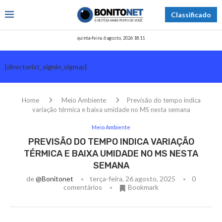
Classificado
quinta-feira, 6 agosto, 2026 18:11
[directorist_signin_signup]
Home
Meio Ambiente
Previsão do tempo indica
variação térmica e baixa umidade no MS nesta semana
Meio Ambiente
PREVISÃO DO TEMPO INDICA VARIAÇÃO
TÉRMICA E BAIXA UMIDADE NO MS NESTA
SEMANA
de
@bonitonet
terça-feira, 26 agosto, 2025
0
comentários
Bookmark