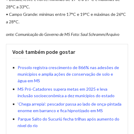
28°C a 33°C.
• Campo Grande: mínimas entre 17°C e 19°C e máximas de 26°C
a 28°C.
onte: Comunicação do Governo de MS Foto: Saul Schramm/Arquivo
Você também pode gostar
Prosolo registra crescimento de 866% nas adesões de
municípios e amplia ações de conservação de solo e
água em MS
MS Pró-Catadores supera metas em 2025 e leva
inclusão socioeconômica a dez municípios do estado
‘Chega arrepia’: pescador passa ao lado de onça-pintada
enorme em barranco e fica hipnotizado em MS
Parque Salto do Sucuriú fecha trilhas após aumento do
nível do rio