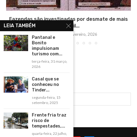
Fazendas são investigadas por desmate de mais
LEIA TAMBÉM
de 3 mil...
segunda-feira, 2 fevereiro, 2026
Pantanal e
Bonito
impulsionam
turismo com...
terça-feira, 31 março,
2026
Casal que se
conheceu no
Tinder...
segunda-feira, 15
setembro, 2025
Frente fria traz
risco de
tempestades,...
quarta-feira, 22 julho,