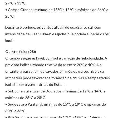
29°C a 33°C.
• Campo Grande: mínimas de 13°C a 15°C e máximas de 26°C a
28°C.
Durante o período, os ventos atuam do quadrante sul, com
intensidade de 30 a 50 km/h e rajadas que podem superar os 50
km/h.
Quinta-feira (28):
O tempo segue estável, com sol e variação de nebulosidade. A
previsão indica umidade relativa do ar entre 20% e 40%. No
entanto, a passagem de cavados em médios e altos níveis da
atmosfera pode favorecer a formação de chuvas e tempestades
isoladas em algumas áreas do Estado.
• Sul, cone-sul e Grande Dourados: mínimas de 12°C a 14°C e
máximas de 26°C a 28°C.
• Sudoeste e Pantanal: mínimas de 15°C a 19°C e máximas de
30°C a 33°C.
• Bolsão, leste e norte: mínimas de 17°C a 19°C e máximas de