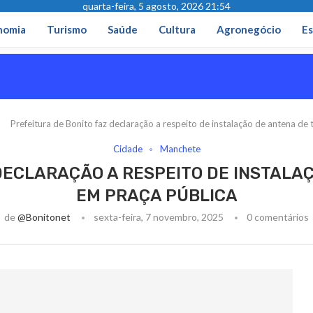
quarta-feira, 5 agosto, 2026 21:54
nomia
Turismo
Saúde
Cultura
Agronegócio
Es
Prefeitura de Bonito faz declaração a respeito de instalação de antena de 
Cidade
Manchete
DECLARAÇÃO A RESPEITO DE INSTALA
EM PRAÇA PÚBLICA
de
@bonitonet
sexta-feira, 7 novembro, 2025
0 comentários