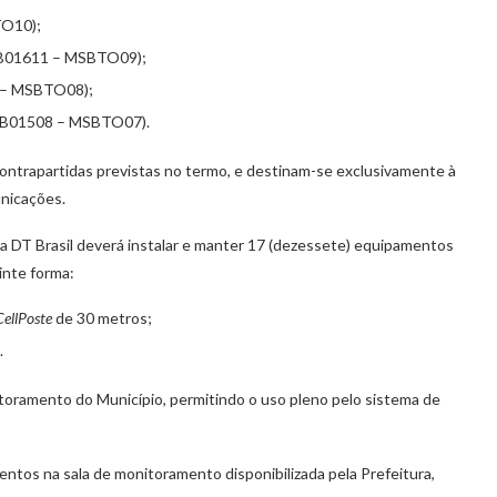
TO10);
TB01611 – MSBTO09);
2 – MSBTO08);
DTB01508 – MSBTO07).
contrapartidas previstas no termo, e destinam-se exclusivamente à
unicações.
 a DT Brasil deverá instalar e manter 17 (dezessete) equipamentos
inte forma:
CellPoste
de 30 metros;
.
oramento do Município, permitindo o uso pleno pelo sistema de
tos na sala de monitoramento disponibilizada pela Prefeitura,