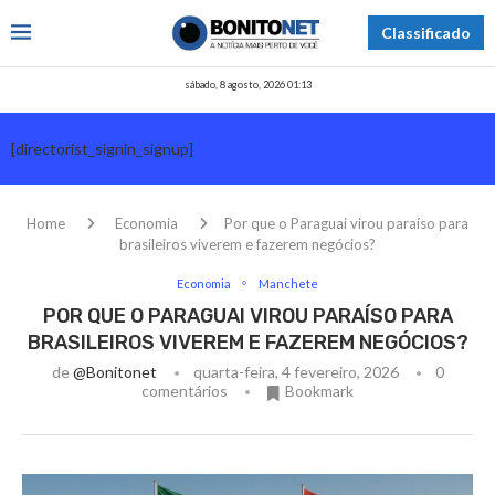
Classificado
sábado, 8 agosto, 2026 01:13
[directorist_signin_signup]
Home
Economia
Por que o Paraguai virou paraíso para
brasileiros viverem e fazerem negócios?
Economia
Manchete
POR QUE O PARAGUAI VIROU PARAÍSO PARA
BRASILEIROS VIVEREM E FAZEREM NEGÓCIOS?
de
@bonitonet
quarta-feira, 4 fevereiro, 2026
0
comentários
Bookmark