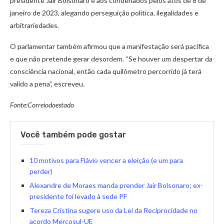
presidente Jair Bolsonaro e aos condenados pelos atos de 8 de
janeiro de 2023, alegando perseguição política, ilegalidades e
arbitrariedades.
O parlamentar também afirmou que a manifestação será pacífica
e que não pretende gerar desordem. “Se houver um despertar da
consciência nacional, então cada quilômetro percorrido já terá
valido a pena”, escreveu.
Fonte:Correiodoestado
Você também pode gostar
10 motivos para Flávio vencer a eleição (e um para
perder)
Alexandre de Moraes manda prender Jair Bolsonaro; ex-
presidente foi levado à sede PF
Tereza Cristina sugere uso da Lei da Reciprocidade no
acordo Mercosul-UE