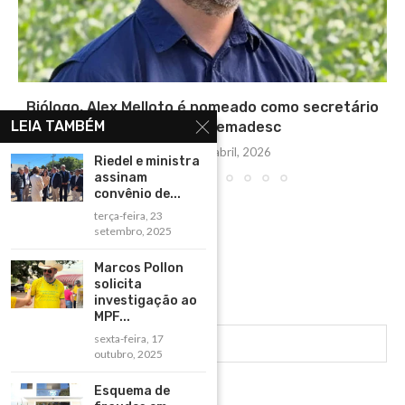
Biólogo, Alex Melloto é nomeado como secretário
LEIA TAMBÉM
adjunto da Semadesc
quarta-feira, 8 abril, 2026
Riedel e ministra
assinam
convênio de...
terça-feira, 23
setembro, 2025
Marcos Pollon
solicita
investigação ao
MPF...
sexta-feira, 17
outubro, 2025
Esquema de