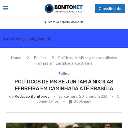
Classificado
quinta-feira, 6 agosto, 2026 23:16
[directorist_signin_signup]
Home
Política
Políticos de MS se juntam a Nikolas
Ferreira em caminhada até Brasília
Política
POLÍTICOS DE MS SE JUNTAM A NIKOLAS
FERREIRA EM CAMINHADA ATÉ BRASÍLIA
de
Redação Bonitonet
terça-feira, 20 janeiro, 2026
0
comentários
Bookmark