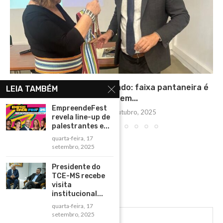
De Aquidauana para o mundo: faixa pantaneira é
LEIA TAMBÉM
sucesso em...
EmpreendeFest
quinta-feira, 16 outubro, 2025
revela line-up de
palestrantes e...
quarta-feira, 17
setembro, 2025
Presidente do
TCE-MS recebe
visita
institucional...
quarta-feira, 17
setembro, 2025