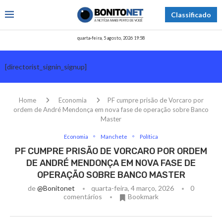
Classificado
quarta-feira, 5 agosto, 2026 19:58
[directorist_signin_signup]
Home
Economia
PF cumpre prisão de Vorcaro por
ordem de André Mendonça em nova fase de operação sobre Banco
Master
Economia
Manchete
Política
PF CUMPRE PRISÃO DE VORCARO POR ORDEM
DE ANDRÉ MENDONÇA EM NOVA FASE DE
OPERAÇÃO SOBRE BANCO MASTER
de
@bonitonet
quarta-feira, 4 março, 2026
0
comentários
Bookmark