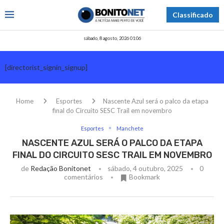
Classificado
sábado, 8 agosto, 2026 01:06
[directorist_signin_signup]
Home
Esportes
Nascente Azul será o palco da etapa
final do Circuito SESC Trail em novembro
Esportes
Manchete
NASCENTE AZUL SERÁ O PALCO DA ETAPA
FINAL DO CIRCUITO SESC TRAIL EM NOVEMBRO
de
Redação Bonitonet
sábado, 4 outubro, 2025
0
comentários
Bookmark