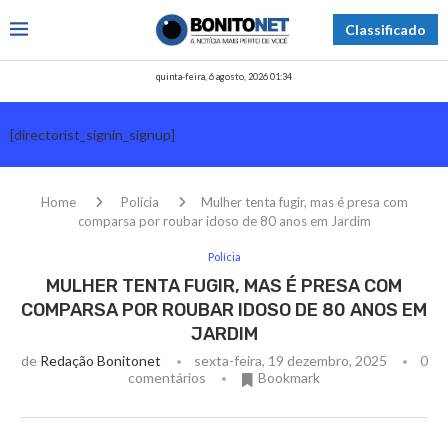
Classificado
quinta-feira, 6 agosto, 2026 01:34
[directorist_signin_signup]
Home
Polícia
Mulher tenta fugir, mas é presa com
comparsa por roubar idoso de 80 anos em Jardim
Polícia
MULHER TENTA FUGIR, MAS É PRESA COM
COMPARSA POR ROUBAR IDOSO DE 80 ANOS EM
JARDIM
de
Redação Bonitonet
sexta-feira, 19 dezembro, 2025
0
comentários
Bookmark