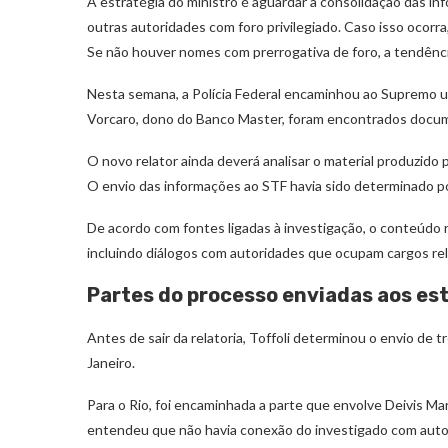
A estratégia do ministro é aguardar a consolidação das inf
outras autoridades com foro privilegiado. Caso isso ocor
Se não houver nomes com prerrogativa de foro, a tendênci
Nesta semana, a Polícia Federal encaminhou ao Supremo um 
Vorcaro, dono do Banco Master, foram encontrados docume
O novo relator ainda deverá analisar o material produzido 
O envio das informações ao STF havia sido determinado por
De acordo com fontes ligadas à investigação, o conteúdo r
incluindo diálogos com autoridades que ocupam cargos re
Partes do processo enviadas aos es
Antes de sair da relatoria, Toffoli determinou o envio de 
Janeiro.
Para o Rio, foi encaminhada a parte que envolve Deivis M
entendeu que não havia conexão do investigado com auto