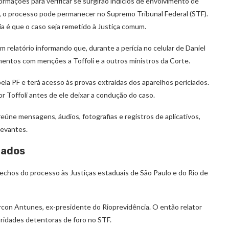
ormações para verificar se surgirão indícios de envolvimento de
ra, o processo pode permanecer no Supremo Tribunal Federal (STF).
a é que o caso seja remetido à Justiça comum.
relatório informando que, durante a perícia no celular de Daniel
ntos com menções a Toffoli e a outros ministros da Corte.
pela PF e terá acesso às provas extraídas dos aparelhos periciados.
 Toffoli antes de ele deixar a condução do caso.
eúne mensagens, áudios, fotografias e registros de aplicativos,
levantes.
tados
trechos do processo às Justiças estaduais de São Paulo e do Rio de
arcon Antunes, ex-presidente do Rioprevidência. O então relator
ridades detentoras de foro no STF.