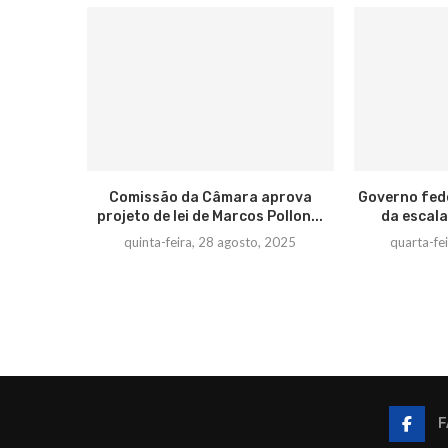
Comissão da Câmara aprova
Governo fede
projeto de lei de Marcos Pollon...
da escala
quinta-feira, 28 agosto, 2025
quarta-fe
F