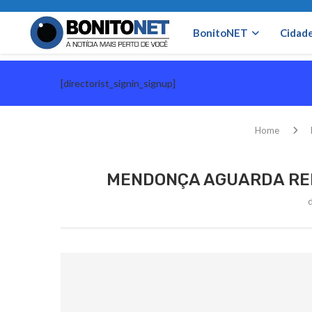
BonitoNET
Cidad
[directorist_signin_signup]
Home
MENDONÇA AGUARDA REL