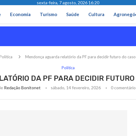
sexta-feira, 7 agosto, 2026 16:20
e
Economia
Turismo
Saúde
Cultura
Agronegó
Política
Mendonça aguarda relatório da PF para decidir futuro do cas
Política
ATÓRIO DA PF PARA DECIDIR FUTURO
de
Redação Bonitonet
sábado, 14 fevereiro, 2026
0 comentário