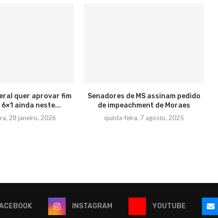
ral quer aprovar fim
Senadores de MS assinam pedido
 6×1 ainda neste...
de impeachment de Moraes
ira, 28 janeiro, 2026
quinta-feira, 7 agosto, 2025
ACEBOOK
INSTAGRAM
YOUTUBE