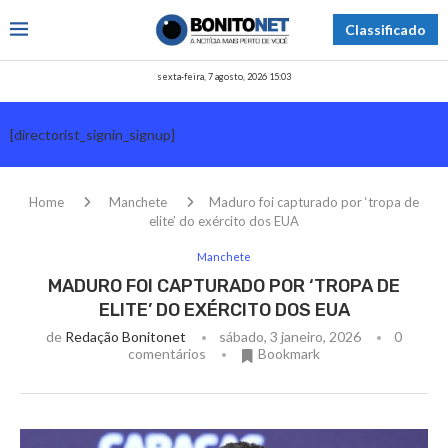
Classificado
sexta-feira, 7 agosto, 2026 15:03
[directorist_signin_signup]
Home
Manchete
Maduro foi capturado por ‘tropa de
elite’ do exército dos EUA
Manchete
MADURO FOI CAPTURADO POR ‘TROPA DE
ELITE’ DO EXÉRCITO DOS EUA
de
Redação Bonitonet
sábado, 3 janeiro, 2026
0
comentários
Bookmark