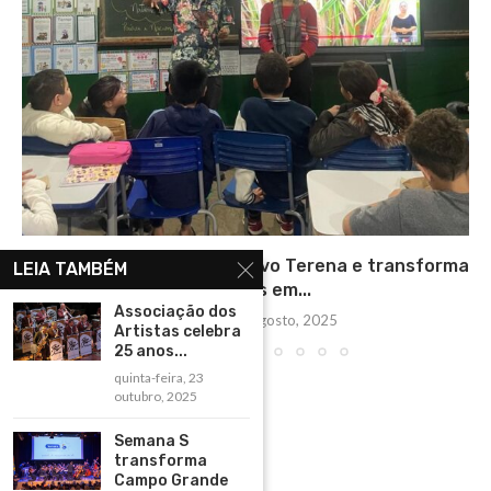
Documentário dá voz ao povo Terena e transforma
LEIA TAMBÉM
sementes em...
Associação dos
sexta-feira, 22 agosto, 2025
Artistas celebra
25 anos...
quinta-feira, 23
outubro, 2025
Semana S
transforma
Campo Grande