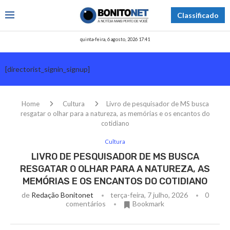
Classificado
quinta-feira, 6 agosto, 2026 17:41
[directorist_signin_signup]
Home
Cultura
Livro de pesquisador de MS busca
resgatar o olhar para a natureza, as memórias e os encantos do
cotidiano
Cultura
LIVRO DE PESQUISADOR DE MS BUSCA
RESGATAR O OLHAR PARA A NATUREZA, AS
MEMÓRIAS E OS ENCANTOS DO COTIDIANO
de
Redação Bonitonet
terça-feira, 7 julho, 2026
0
comentários
Bookmark