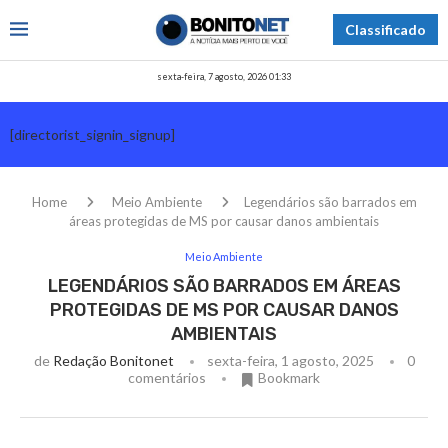
Classificado
sexta-feira, 7 agosto, 2026 01:33
[directorist_signin_signup]
Home
Meio Ambiente
Legendários são barrados em
áreas protegidas de MS por causar danos ambientais
Meio Ambiente
LEGENDÁRIOS SÃO BARRADOS EM ÁREAS
PROTEGIDAS DE MS POR CAUSAR DANOS
AMBIENTAIS
de
Redação Bonitonet
sexta-feira, 1 agosto, 2025
0
comentários
Bookmark