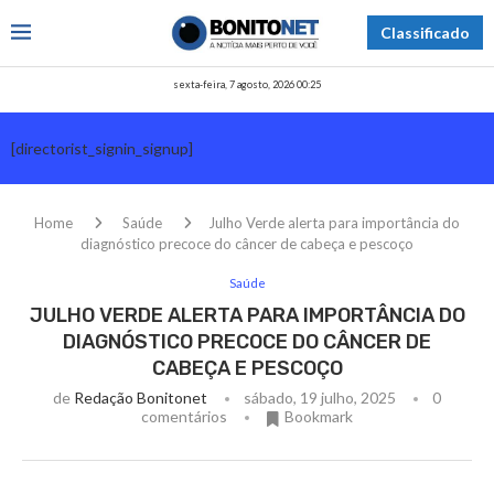
Classificado
sexta-feira, 7 agosto, 2026 00:25
[directorist_signin_signup]
Home
Saúde
Julho Verde alerta para importância do
diagnóstico precoce do câncer de cabeça e pescoço
Saúde
JULHO VERDE ALERTA PARA IMPORTÂNCIA DO
DIAGNÓSTICO PRECOCE DO CÂNCER DE
CABEÇA E PESCOÇO
de
Redação Bonitonet
sábado, 19 julho, 2025
0
comentários
Bookmark