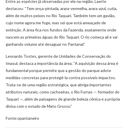
Entre as espécies já observadas por ele na região, Laerte
destacou: “Tem onça-pintada, arara-vermelha, arara-azul, cutia,
além de muitos peixes no Rio Taquari. Também tem um gavião,
cujo nome agora me foge, mas sei que está ameaçado de
extinção. A área fica nos fundos da Fazenda, exatamente onde
nascem as primeiras águas do Rio Taquari. O rio começa ali e vai
ganhando volume até desaguar no Pantanal.”
Leonardo Tostes, gerente de Unidades de Conservação do
Imasul, destaca a importância da área. “A aquisição dessa área é
fundamental porque permite que a gestão do parque adote
medidas concretas para protegê-la contra possíveis impactos.
Trata-se de uma região estratégica, que abriga importantes
atributos naturais, como cachoeiras, o Rio Furnas — formador do
Taquari —, além de paisagens de grande beleza cênica e a própria
divisa com o estado de Mato Grosso.”
Fonte:opantaneiro