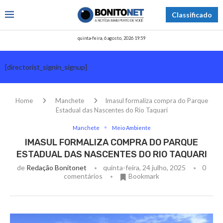
Classificado
quinta-feira, 6 agosto, 2026 19:59
[directorist_signin_signup]
Home
Manchete
Imasul formaliza compra do Parque
Estadual das Nascentes do Rio Taquari
Manchete
Meio Ambiente
IMASUL FORMALIZA COMPRA DO PARQUE
ESTADUAL DAS NASCENTES DO RIO TAQUARI
de
Redação Bonitonet
quinta-feira, 24 julho, 2025
0
comentários
Bookmark