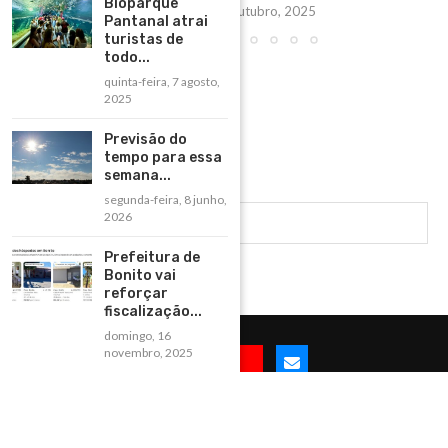
Bioparque
segunda-feira, 6 outubro, 2025
Pantanal atrai
turistas de
todo...
quinta-feira, 7 agosto,
2025
Previsão do
tempo para essa
semana...
segunda-feira, 8 junho,
2026
Prefeitura de
Bonito vai
reforçar
fiscalização...
domingo, 16
novembro, 2025
@2025 -Todos os direitos reservados à BonitoNET e desenvolvido por
ISTOÉWEB