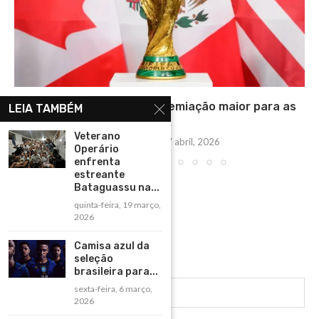
Copa de 2026 pode ter premiação maior para as
LEIA TAMBÉM
48...
Veterano
segunda-feira, 27 abril, 2026
Operário
enfrenta
estreante
Bataguassu na...
quinta-feira, 19 março,
2026
Camisa azul da
seleção
brasileira para...
sexta-feira, 6 março,
2026